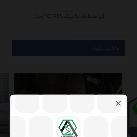
بعدی
گواهینامه ارگانیک CERES آلمان
مطالب مرتبط